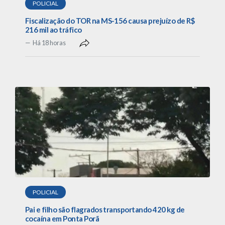
POLICIAL
Fiscalização do TOR na MS-156 causa prejuízo de R$
216 mil ao tráfico
Há 18 horas
POLICIAL
Pai e filho são flagrados transportando 420 kg de
cocaína em Ponta Porã