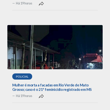
Há 19 horas
POLICIAL
Mulher é morta a facadas em Rio Verde de Mato
Grosso; caso é o 21º feminicídio registrado em MS
Há 19 horas