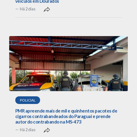
veículos em Dourados
Há 2 dias
POLICIAL
PMR apreende maís de mil e quinhentos pacotes de
cigarros contrabandeados do Paraguai e prende
autor do contrabando na MS-473
Há 2 dias