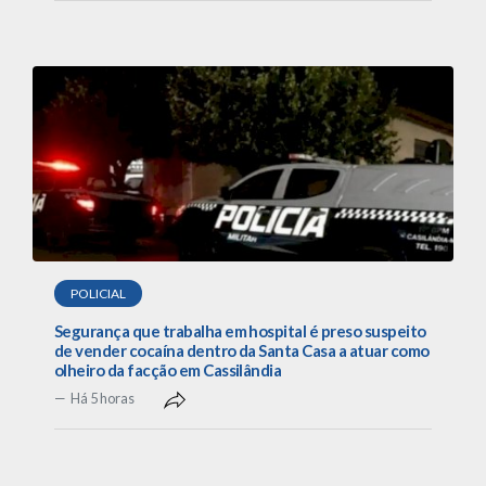
POLICIAL
Segurança que trabalha em hospital é preso suspeito
de vender cocaína dentro da Santa Casa a atuar como
olheiro da facção em Cassilândia
Há 5 horas