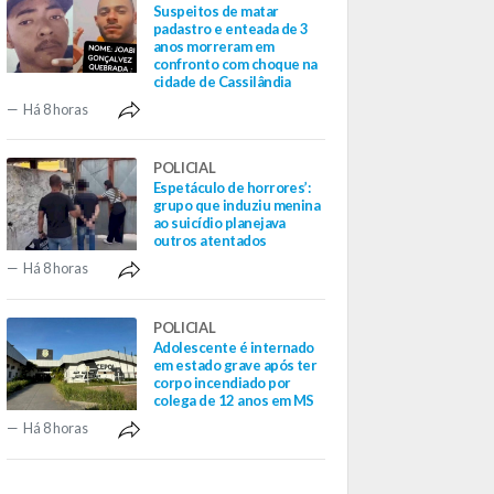
Suspeitos de matar
padastro e enteada de 3
anos morreram em
confronto com choque na
cidade de Cassilândia
Há 8 horas
POLICIAL
Espetáculo de horrores’:
grupo que induziu menina
ao suicídio planejava
outros atentados
Há 8 horas
POLICIAL
Adolescente é internado
em estado grave após ter
corpo incendiado por
colega de 12 anos em MS
Há 8 horas