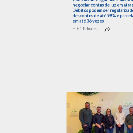
negociar contas de luz em atra
Débitos podem ser regularizad
descontos de até 98% e parce
em até 36 vezes
Há 10 horas