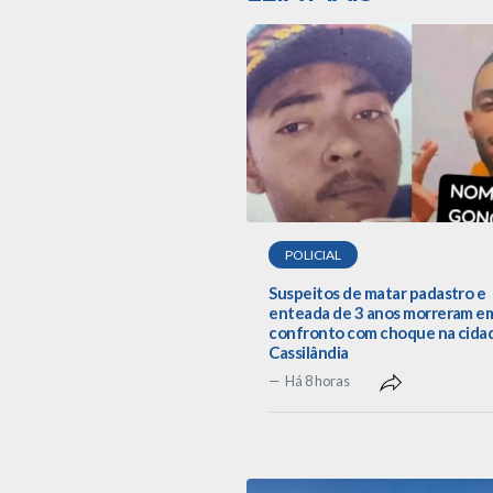
POLICIAL
Suspeitos de matar padastro e
enteada de 3 anos morreram e
confronto com choque na cida
Cassilândia
Há 8 horas