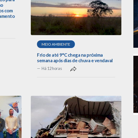
so
os com
lamento
MEIO AMBIENTE
Frio de até 9°C chega na próxima
semana após dias de chuva e vendaval
Há 12 horas