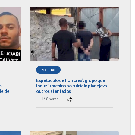
POLICIAL
Espetáculo de horrores’: grupo que
m
induziu menina ao suicídio planejava
de de
outros atentados
Há 8 horas