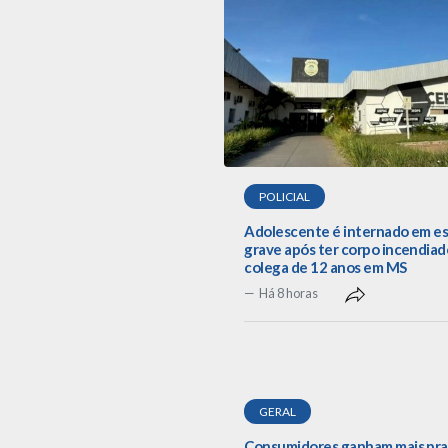
POLICIAL
Adolescente é internado em e
grave após ter corpo incendiad
colega de 12 anos em MS
Há 8 horas
GERAL
Consumidores ganham mais pra