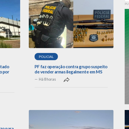
PU
POLICIAL
stado
PF faz operação contra grupo suspeito
o por
de vender armas ilegalmente em MS
Há 8 horas
zo para