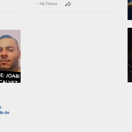
Há 7 horas
m
de de