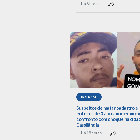
Há 6 horas
POLICIAL
Suspeitos de matar padastro e
enteada de 3 anos morreram e
confronto com choque na cida
Cassilândia
Há 18 horas