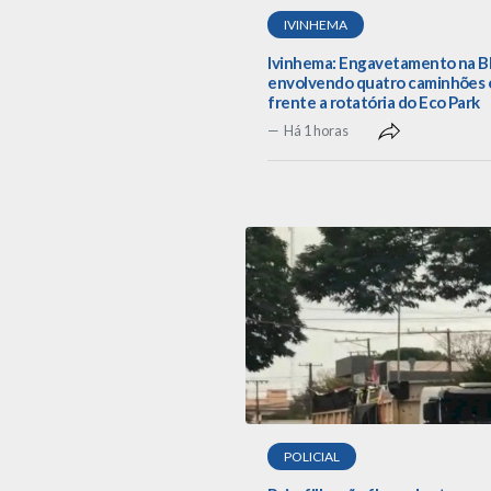
IVINHEMA
Ivinhema: Engavetamento na B
envolvendo quatro caminhões
frente a rotatória do Eco Park
Há 1 horas
POLICIAL