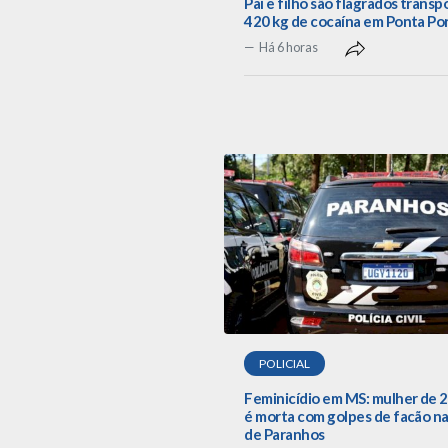
Pai e filho são flagrados trans
420 kg de cocaína em Ponta Po
Há 6 horas
POLICIAL
Feminicídio em MS: mulher de 
é morta com golpes de facão na
de Paranhos