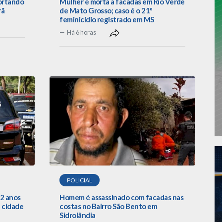
portando
Mulher é morta a facadas em Rio Verde
rã
de Mato Grosso; caso é o 21º
feminicídio registrado em MS
Há 6 horas
POLICIAL
22 anos
Homem é assassinado com facadas nas
 cidade
costas no Bairro São Bento em
Sidrolândia