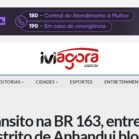
DITORIAS
CIDADES
ESPORTES
ENTRETENIMEN
ânsito na BR 163, entr
strito de Anhandui blo