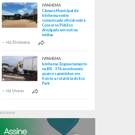
IVINHEMA
Câmara Municipal de
Ivinhema emite
comunicado oficial sobre
Concurso Público
divulgado em outras
mídias
Há 35 minutos
IVINHEMA
Ivinhema: Engavetamento
na BR - 376 envolvendo
quatro caminhões em
frente a rotatória do Eco
Park
Há 1 horas
BLICIDADE