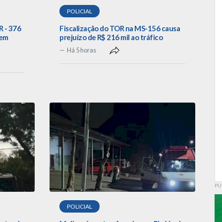
POLICIAL
R - 376
Fiscalização do TOR na MS-156 causa
 em
prejuízo de R$ 216 mil ao tráfico
Há 5 horas
PU
POLICIAL