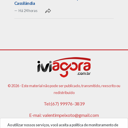
Cassilândia
Há 24 horas
© 2026 - Este material não pode ser publicado, transmitido, reescrito ou
redistribuído
Tel:(67) 99976-3839
E-mai:
valentimpeixoto@gmail.com
Ao utilizar nossos serviços, você aceita a política de monitoramento de
VPA AGENCIA DE PUBLICIDADES E NOTICIAS LTDA